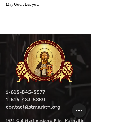
May God bless you
1-615-845-5577
1-615-423-5280
contact@stmarktn.org
1931 Old Murfreesboro Pike, Nashville,
TN 37217