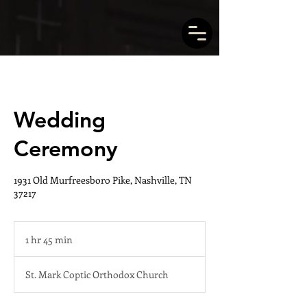
Wedding
Ceremony
1931 Old Murfreesboro Pike, Nashville, TN
37217
1 hr 45 min
1
h
4
St. Mark Coptic Orthodox Church
5
m
i