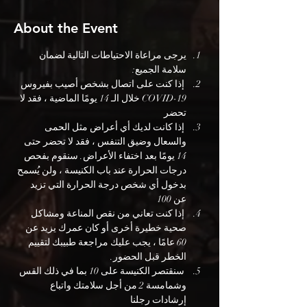
About the Event
يرجى مراعاة الاحتياطات التالية لضمان 
سلامة الجميع:
 إذا كنت على اتصال بشخص أصيب بفيروس 
COVID-19 خلال الـ 14 يومًا الماضية ، فقد لا 
تحضر
 إذا كانت لديك أي أعراض مثل الحمى 
والسعال وضيق التنفس ، فقد لا تحضر حتى 
14 يومًا بعد اختفاء الأعراض. سنقوم بفحص 
درجات الحرارة عند باب الكنيسة ، ولن يُسمح 
بدخول أي شخص درجة الحرارة التي تزيد 
عن 100
 إذا كنت تعاني من نقص المناعة ومشاكل 
صحية خطيرة أخرى أو كان عمرك يزيد عن 
60 عامًا ، يجب عليك مراجعة طبيبك لتقييم 
الخطر قبل الحضور.
 سنقتصر الكنيسة على 10 بما في ذلك القس 
وشمامسة 2 من أجل سلامتك واتباع 
إرشادات رجلنا