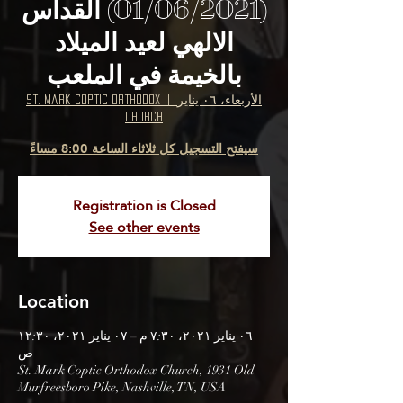
(01/06/2021) القداس
الالهي لعيد الميلاد
بالخيمة في الملعب
الأربعاء، ٠٦ يناير
  |  
St. Mark Coptic Orthodox
Church
سيفتح التسجيل كل ثلاثاء الساعة 8:00 مساءً
Registration is Closed
See other events
Location
٠٦ يناير ٢٠٢١، ٧:٣٠ م – ٠٧ يناير ٢٠٢١، ١٢:٣٠
ص
St. Mark Coptic Orthodox Church, 1931 Old
Murfreesboro Pike, Nashville, TN, USA