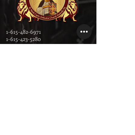
1-615-482-6971
1-615-423-5280
contact@stmarktn.org
‎1931 Old
Murfreesboro
Pike, Nashville,
Tennessee 37217
تبرع الآن!
Donate Now on Facebook