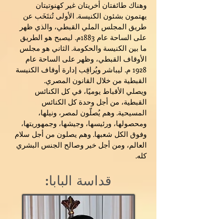
وهناك طائفتان أخريتان غير كهنوتيتان
يهتمون بشئون الكنيسة. الأولى تُنتَخَب عن
طريق المجلس الملي القبطي، والذي ظهر
على الساحة عام 1883م. ليصبح هو الطريق
ما بين الكنيسة والحكومة. الثاني هو مجلس
الأوقاف القبطي، وظهر على الساحة عام
1928 م. ليباشر ويُراقِب إدارة أوقاف الكنيسة
القبطية من خلال القانون المصري.
ويصلي الأقباط يوميًا، في كل الكنائس
القبطية، من أجل وحدة كل الكنائس
المسيحية. وهم يُصلّون لمصر، ونيلها،
ومحصولها، ورئيسها، وجيشها، وجمهوريتها،
وفوق الكل شعبها. وهم يصلون من أجل سلام
العالم، ومن أجل خير وصالح الجنس البشري
كله.
:قداسة البابا