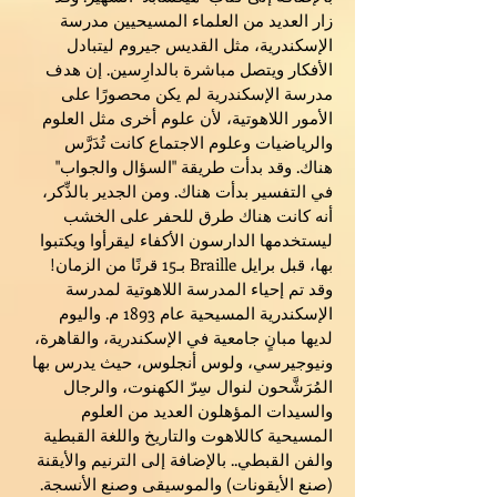
زار العديد من العلماء المسيحيين مدرسة
الإسكندرية، مثل القديس جيروم ليتبادل
الأفكار ويتصل مباشرة بالدارِسين. إن هدف
مدرسة الإسكندرية لم يكن محصورًا على
الأمور اللاهوتية، لأن علوم أخرى مثل العلوم
والرياضيات وعلوم الاجتماع كانت تُدَرَّس
هناك. وقد بدأت طريقة "السؤال والجواب"
في التفسير بدأت هناك. ومن الجدير بالذِّكر،
أنه كانت هناك طرق للحفر على الخشب
ليستخدمها الدارسون الأكفاء ليقرأوا ويكتبوا
بها، قبل برايل Braille بـ15 قرنًا من الزمان!
وقد تم إحياء المدرسة اللاهوتية لمدرسة
الإسكندرية المسيحية عام 1893 م. واليوم
لديها مبانٍ جامعية في الإسكندرية، والقاهرة،
ونيوجيرسي، ولوس أنجلوس، حيث يدرس بها
المُرَشَّحون لنوال سِرّ الكهنوت، والرجال
والسيدات المؤهلون العديد من العلوم
المسيحية كاللاهوت والتاريخ واللغة القبطية
والفن القبطي.. بالإضافة إلى الترنيم والأيقنة
(صنع الأيقونات) والموسيقى وصنع الأنسجة.