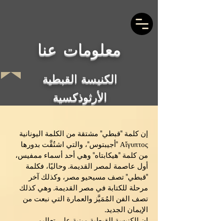
معلومات عنا
الكنيسة القبطية
الأرثوذكسية
إن كلمة "قبطي" مشتقة من الكلمة اليونانية
Αἴγυπτος "أجيبتوس"، والتي اشتُقَّت بدورها
من كلمة "هيكابتاه" وهي أحد أسماء ممفيس،
أول عاصمة لمصر القديمة. وحاليًا، فكلمة
"قبطي" تصف مسيحيو مصر، وكذلك آخر
مرحلة للكتابة في مصر القديمة. وهي كذلك
تصف الفن المُمَيَّز والعمارة التي نبعت من
الإيمان الجديد.
إن الكنيسة القبطية مبنية على تعاليم