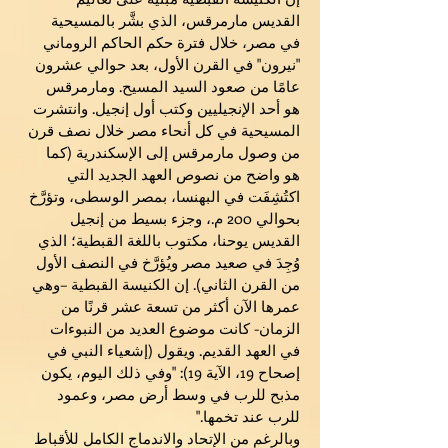
القديس مارمرقس، الذي بشَّر بالمسيحية
في مصر، خلال فترة حكم الحاكم الروماني
"نيرون" في القرن الأول، بعد حوالي عشرون
عامًا من صعود السيد المسيح. ومارمرقس
هو أحد الإنجيليين وكتب أول إنجيل. وانتشرت
المسيحية في كل أنحاء مصر خلال نصف قرن
من وصول مارمرقس إلى الإسكندرية (كما
هو واضح من نصوص العهد الجديد التي
اكتُشِفَت في البهنسا، بمصر الوسطى، وتؤرَّخ
بحوالي 200 م.، وجزء بسيط من إنجيل
القديس يوحنا، مكتوب باللغة القبطية؛ الذي
وُجِدَ في صعيد مصر ويُؤرَّخ في النصف الأول
من القرن الثاني). إن الكنيسة القبطية –وهي
عمرها الآن أكثر من تسعة عشر قرنًا من
الزمان- كانت موضوع العديد من النبوءات
في العهد القديم. ويقول (إشعياء النبي في
إصحاح 19، الآية 19): "وفي ذلك اليوم، يكون
مذبح للرب في وسط أرض مصر، وعمود
للرب عند تخمها."
وبالرغم من الإتحاد والاندماج الكامل للأقباط