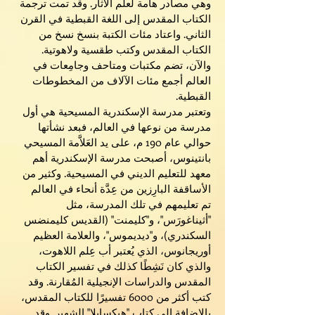
وهي مصادر هامة لعلم الآثار. وقد تمت ترجمة
الكتاب المقدس إلى اللغة القبطية في القرن
الثاني. واعتاد مئات الكتبة بنسخ نسخ من
الكتاب المقدس وكتب طقسية ولاهوتية.
والآن، تضم مكتبات ومتاحف وجامِعات في
العالم أجمع مئات الآلاف من المخطوطات
القبطية.
وتعتبر مدرسة الإسكندرية المسيحية هي أول
مدرسة من نوعها في العالم، فبعد نشأتها
حوالي عام 190 م، على يد العَلاَّمة المسيحي
بانتينوس، أصبحت مدرسة الإسكندرية أهم
معهد للتعليم الديني في المسيحية. وكثير من
الأساقفة البارِزين من عِدَّة أنحاء في العالم
تم تعليمهم في تلك المدرسة، مثل
"أثيناغورَس"، و"كليمنت" (القديس كليمنضس
السكندري)، و"ديديموس"، والعلامة العظيم
أوريجانوس، الذي يُعتبر أب عِلم اللاهوت،
والذي كان نَشِطًا كذلك في تفسير الكتاب
المقدس والدراسات الإنجيلية المُقارنة. وقد
كتب أكثر من 6000 تفسيرًا للكتاب المقدس،
بالإضافة إلى كتاب "هيكسابلا" الشهير. وقد