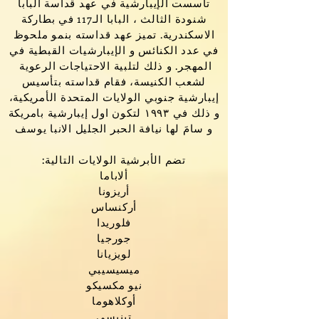
تأسست الإيبارشية في عهد قداسة البابا
شنودة الثالث ، البابا الـ117 في بطاركة
الاسكندرية. تميز عهد قداسته بنمو ملحوظ
في عدد الكنائس و الإيبارشيات القبطية في
المهجر. و ذلك لتلبية الاحتياجات الرعوية
لشعب الكنيسة، فقام قداسته بتأسيس
إيبارشية جنوبي الولايات المتحدة الأمريكية،
و ذلك في ١٩٩٣ لتكون اول إيبارشية بامريكة
و سامَ لها نيافة الحبر الجليل الانبا يوسف
:تضم الأبرشية الولايات التالية
ألاباما
أريزونا
أركنساس
فلوريدا
جورجيا
لويزيانا
ميسيسيبي
نيو مكسيكو
أوكلاهوما
تينيسي