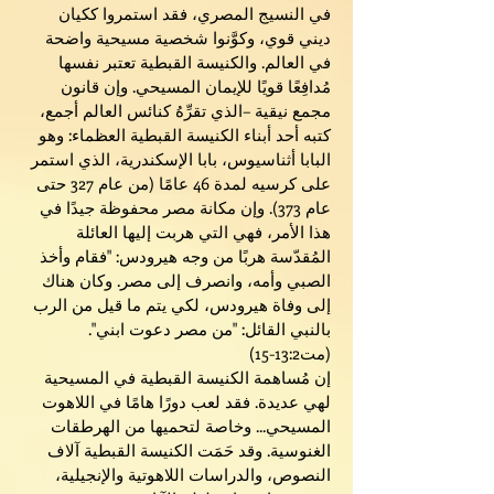
في النسيج المصري، فقد استمروا ككيان
ديني قوي، وكوَّنوا شخصية مسيحية واضحة
في العالم. والكنيسة القبطية تعتبر نفسها
مُدافِعًا قويًا للإيمان المسيحي. وإن قانون
مجمع نيقية –الذي تقرِّهُ كنائس العالم أجمع،
كتبه أحد أبناء الكنيسة القبطية العظماء: وهو
البابا أثناسيوس، بابا الإسكندرية، الذي استمر
على كرسيه لمدة 46 عامًا (من عام 327 حتى
عام 373). وإن مكانة مصر محفوظة جيدًا في
هذا الأمر، فهي التي هربت إليها العائلة
المُقدّسة هربًا من وجه هيرودس: "فقام وأخذ
الصبي وأمه، وانصرف إلى مصر. وكان هناك
إلى وفاة هيرودس، لكي يتم ما قيل من الرب
بالنبي القائل: "من مصر دعوت ابني".
(مت13:2-15)
إن مُساهمة الكنيسة القبطية في المسيحية
لهي عديدة. فقد لعب دورًا هامًا في اللاهوت
المسيحي... وخاصة لتحميها من الهرطقات
الغنوسية. وقد حَمَت الكنيسة القبطية آلاف
النصوص، والدراسات اللاهوتية والإنجيلية،