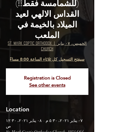
(للشمامسة فقط!!)
القداس الالهي لعيد
الميلاد بالخيمة في
الملعب
الخميس، ٠٧ يناير
  |  
St. Mark Coptic Orthodox
Church
سيفتح التسجيل كل ثلاثاء الساعة 8:00 مساءً
Registration is Closed
See other events
Location
٠٧ يناير ٢٠٢١، ٥:٣٠ م – ٠٨ يناير ٢٠٢١، ١٢:٣٠
ص
St. Mark Coptic Orthodox Church, 1931 Old