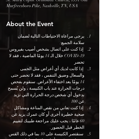
Murfreesboro Pike, Nashville, TN, USA
About the Event
يرجى مراعاة الاحتياطات التالية لضمان 
سلامة الجميع:
 إذا كنت على اتصال بشخص أصيب بفيروس 
COVID-19 خلال الـ 14 يومًا الماضية ، فقد لا 
تحضر
 إذا كانت لديك أي أعراض مثل الحمى 
والسعال وضيق التنفس ، فقد لا تحضر حتى 
14 يومًا بعد اختفاء الأعراض. سنقوم بفحص 
درجات الحرارة عند باب الكنيسة ، ولن يُسمح 
بدخول أي شخص درجة الحرارة التي تزيد 
عن 100
 إذا كنت تعاني من نقص المناعة ومشاكل 
صحية خطيرة أخرى أو كان عمرك يزيد عن 
60 عامًا ، يجب عليك مراجعة طبيبك لتقييم 
الخطر قبل الحضور.
 سنقتصر الكنيسة على 10 بما في ذلك القس 