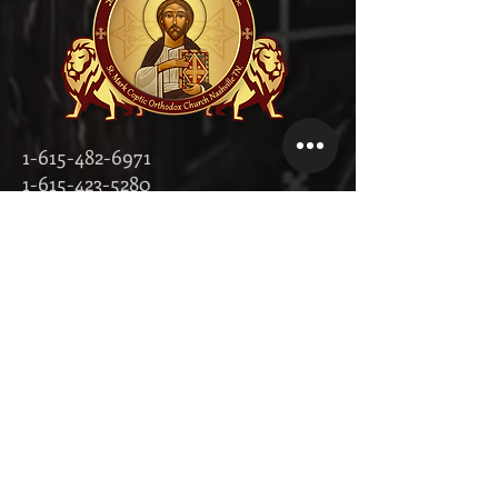
1-615-482-6971
1-615-423-5280
contact@stmarktn.org
‎1931 Old
Murfreesboro
Pike, Nashville,
Tennessee 37217
تبرع الآن!
Donate Now on Facebook