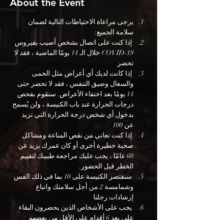
About the Event
يرجى مراعاة الاحتياطات التالية لضمان 
سلامة الجميع:
 إذا كنت على اتصال بشخص أصيب بفيروس 
COVID-19 خلال الـ 14 يومًا الماضية ، فقد لا 
تحضر
 إذا كانت لديك أي أعراض مثل الحمى 
والسعال وضيق التنفس ، فقد لا تحضر حتى 
14 يومًا بعد اختفاء الأعراض. سنقوم بفحص 
درجات الحرارة عند باب الكنيسة ، ولن يُسمح 
بدخول أي شخص درجة الحرارة التي تزيد 
عن 100
 إذا كنت تعاني من نقص المناعة ومشاكل 
صحية خطيرة أخرى أو كان عمرك يزيد عن 
60 عامًا ، يجب عليك مراجعة طبيبك لتقييم 
الخطر قبل الحضور.
 سنقتصر الكنيسة على 10 بما في ذلك القس 
وشمامسة 2 من أجل سلامتك واتباع 
إرشادات رجلنا
 يجب على الأشخاص الذين يحضرون البقاء 
على بعد 6 أقدام على الأقل من بعضهم 