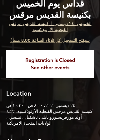
قداس يوم الخميس
بكنيسة القديس مرقس
الخميس، ٢٤ ديسمبر
  |  
كنيسة القديس مرقس
القبطية الأرثوذكسية
سيفتح التسجيل كل ثلاثاء الساعة 8:00 مساءً
Registration is Closed
See other events
Location
٢٤ ديسمبر ٢٠٢٠، ٨:٠٠ ص – ١٠:٣٠ ص
كنيسة القديس مرقس القبطية الأرثوذكسية, 1931
أولد مورفريسبورو بايك ، ناشفيل ، تينيسي ،
الولايات المتحدة الأمريكية