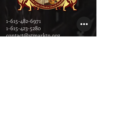
1-615-482-6971
1-615-423-5280
contact@stmarktn.org
‎1931 Old
Murfreesboro
Pike, Nashville,
Tennessee 37217
تبرع الآن!
Donate Now on Facebook