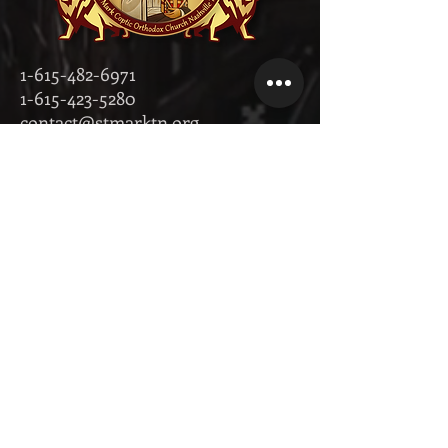
1-615-482-6971
1-615-423-5280
contact@stmarktn.org
‎1931 Old
Murfreesboro
Pike, Nashville,
Tennessee 37217
تبرع الآن!
Donate Now on Facebook