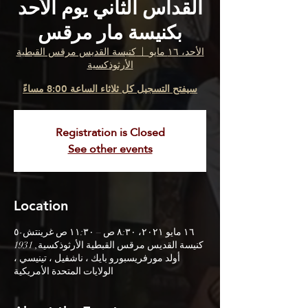
القداس الثاني يوم الأحد
بكنيسة مار مرقس
الأحد، ١٦ مايو
  |  
كنيسة القديس مرقس القبطية
الأرثوذكسية
سيفتح التسجيل كل ثلاثاء الساعة 8:00 مساءً
Registration is Closed
See other events
Location
١٦ مايو ٢٠٢١، ٨:٣٠ ص – ١١:٣٠ ص غرينتش-٥
كنيسة القديس مرقس القبطية الأرثوذكسية, 1931
أولد مورفريسبورو بايك ، ناشفيل ، تينيسي ،
الولايات المتحدة الأمريكية