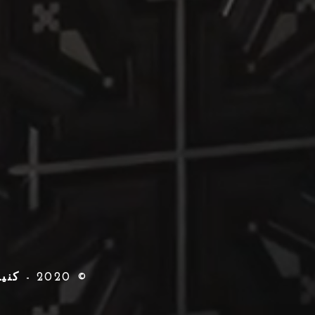
© 2020 - كنيسة القديس مارك القبطية الأرثوذكسية - ناشفيل ، تينيسي