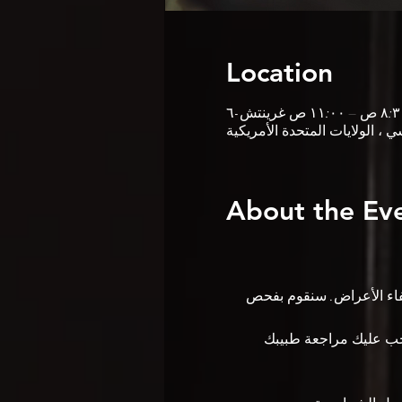
Location
About the Ev
السعال وضيق التنفس ، فقد لا تحضر حتى 14 يومًا بعد اختفاء الأعراض. سنقوم بفحص 
ة ومشاكل صحية خطيرة أخرى أو كان عمرك يزيد عن 60 عامًا ، يجب عليك مراجعة طبيبك 