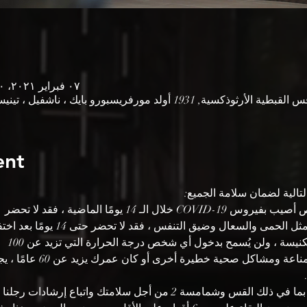
٠٧ فبراير ٢٠٢١، ٨:٣٠ ص – ١١:٠٠ ص غرينتش-٦
 مورفريسبورو بايك ، ناشفيل ، تينيسي ، الولايات المتحدة الأمريكية
ent
تالية لضمان سلامة الجميع:
 إذا كانت لديك أي أعراض مثل الحمى و
نيسة ، ولن يُسمح بدخول أي شخص درجة الحرارة التي تزيد عن 100
 إذا كنت تعاني من نقص المناع