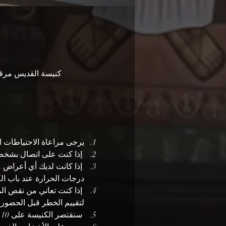
كنيسة القديس مرقس القبطية الأرثوذكسية, 1931 أولد
يرجى مراعاة الاحتياطات ال
 إذا كنت على اتصال بشخص أصيب بفيروس COVID-19 خلال الـ 14 يومًا الماضية ، فقد لا تحضر
درجات الحرارة عند باب الك
لتقييم الخطر قبل الحضور.
 سنقتصر الكنيسة على 10 بما في ذلك القس وشمامسة 2 من أجل سلامتك واتباع إرشادات رجلنا