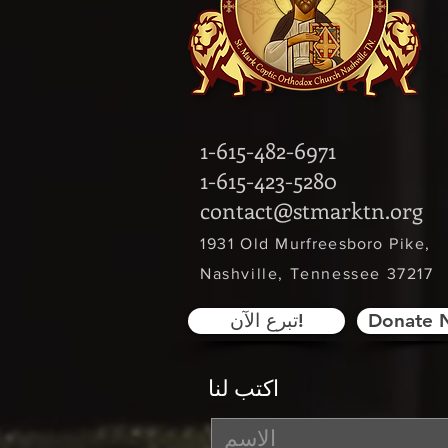
1-615-482-6971
1-615-423-5280
contact@stmarktn.org
‎1931 Old
Murfreesboro
Pike,
Nashville, Tennessee 37217
Donate 
تبرع الآن!
اكتب لنا