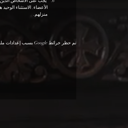
منزلهم.
تم حظر خرائط Google بسبب إعدادات ملفات تعريف الارتباط التحليلية والوظيفية لديك.