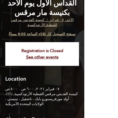
القداس الاول يوم الأحد
بكنيسة مار مرقس
الأحد، ٠٧ فبراير
  |  
كنيسة القديس مرقس
القبطية الأرثوذكسية
سيفتح التسجيل كل ثلاثاء الساعة 8:00 مساءً
Registration is Closed
See other events
Location
٠٧ فبراير ٢٠٢١، ٦:٠٠ ص – ٨:٠٠ ص
كنيسة القديس مرقس القبطية الأرثوذكسية, 1931
أولد مورفريسبورو بايك ، ناشفيل ، تينيسي ،
الولايات المتحدة الأمريكية