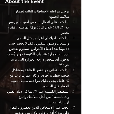
About the Event
يرجى مراعاة الاحتياطات التالية لضمان 
سلامة الجميع:
 إذا كنت على اتصال بشخص أصيب بفيروس 
COVID-19 خلال الـ 14 يومًا الماضية ، فقد لا 
تحضر
 إذا كانت لديك أي أعراض مثل الحمى 
والسعال وضيق التنفس ، فقد لا تحضر حتى 
14 يومًا بعد اختفاء الأعراض. سنقوم بفحص 
درجات الحرارة عند باب الكنيسة ، ولن يُسمح 
بدخول أي شخص درجة الحرارة التي تزيد 
عن 100
 إذا كنت تعاني من نقص المناعة ومشاكل 
صحية خطيرة أخرى أو كان عمرك يزيد عن 
60 عامًا ، يجب عليك مراجعة طبيبك لتقييم 
الخطر قبل الحضور.
 سنقتصر الكنيسة على 10 بما في ذلك القس 
وشمامسة 2 من أجل سلامتك واتباع 
إرشادات رجلنا
 يجب على الأشخاص الذين يحضرون البقاء 
على بعد 6 أقدام على الأقل من بعضهم 