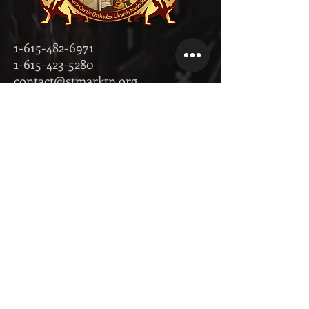
1-615-482-6971
1-615-423-5280
contact@stmarktn.org
‎1931 Old
Murfreesboro
Pike, Nashville,
Tennessee 37217
تبرع الآن!
Donate Now on Facebook