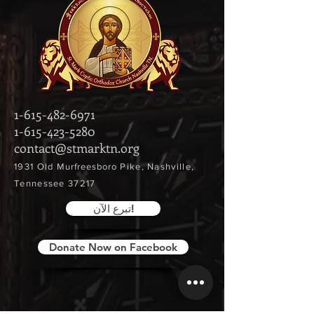
1-615-482-6971
1-615-423-5280
contact@stmarktn.org
‎1931 Old
Murfreesboro
Pike, Nashville,
Tennessee 37217
تبرع الآن!
Donate Now on Facebook