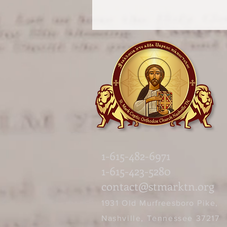
1-615-482-6971
1-615-423-5280
contact@stmarktn.org
‎1931 Old
Murfreesboro
Pike,
Nashville, Tennessee 37217