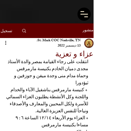
منشور
تسجيل
St. Mark COC Nashville, TN.
13 ديسمبر 2022
عزاء و تعزية
انتقلت على رجاء القيامة بمصر والدة الأستاذ 
مجدى دميان الخادم بكنيسة مارمرقس 
وحماة مدام منى وجدة ميفن و جوزفين و 
ثيؤدورا 
 + كنيسة مارمرقس بناشفيل الآباء والخدام 
واللجنة وكل الأنشطة يطلبون العزاء السمائي 
للأسرة ولكل المحبين والمعارف والأصدقاء 
ونياحآ للنفس العزيزة الغالية.
+ العزاء يوم الأربعاء ١٢/١٤ الساعة ٦ : ٩ 
مساءا بكنيسة مارمرقس 